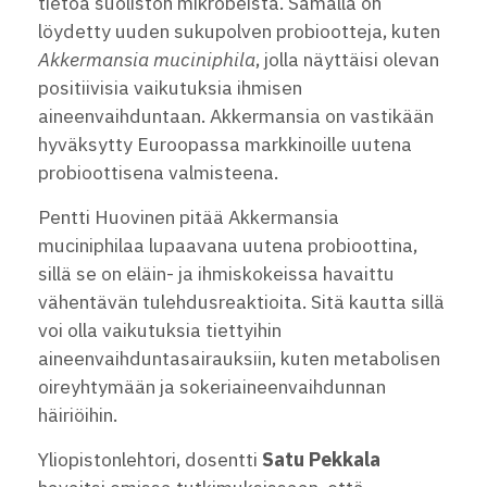
tietoa suoliston mikrobeista. Samalla on
löydetty uuden sukupolven probiootteja, kuten
Akkermansia muciniphila
, jolla näyttäisi olevan
positiivisia vaikutuksia ihmisen
aineenvaihduntaan. Akkermansia on vastikään
hyväksytty Euroopassa markkinoille uutena
probioottisena valmisteena.
Pentti Huovinen pitää Akkermansia
muciniphilaa lupaavana uutena probioottina,
sillä se on eläin- ja ihmiskokeissa havaittu
vähentävän tulehdusreaktioita. Sitä kautta sillä
voi olla vaikutuksia tiettyihin
aineenvaihduntasairauksiin, kuten metabolisen
oireyhtymään ja sokeriaineenvaihdunnan
häiriöihin.
Yliopistonlehtori, dosentti
Satu Pekkala