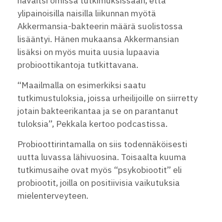
havaitsi omissa tutkimuksissaan, että
ylipainoisilla naisilla liikunnan myötä
Akkermansia-bakteerin määrä suolistossa
lisääntyi. Hänen mukaansa Akkermansian
lisäksi on myös muita uusia lupaavia
probioottikantoja tutkittavana.
“Maailmalla on esimerkiksi saatu
tutkimustuloksia, joissa urheilijoille on siirretty
jotain bakteerikantaa ja se on parantanut
tuloksia”, Pekkala kertoo podcastissa.
Probioottirintamalla on siis todennäköisesti
uutta luvassa lähivuosina. Toisaalta kuuma
tutkimusaihe ovat myös “psykobiootit” eli
probiootit, joilla on positiivisia vaikutuksia
mielenterveyteen.