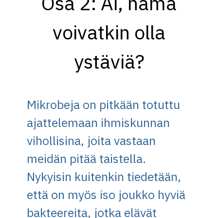
Osa 2: Ai, nämä
voivatkin olla
ystäviä?
Mikrobeja on pitkään totuttu
ajattelemaan ihmiskunnan
vihollisina, joita vastaan
meidän pitää taistella.
Nykyisin kuitenkin tiedetään,
että on myös iso joukko hyviä
bakteereita, jotka elävät