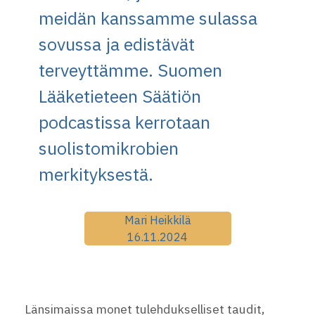
meidän kanssamme sulassa
sovussa ja edistävät
terveyttämme. Suomen
Lääketieteen Säätiön
podcastissa kerrotaan
suolistomikrobien
merkityksestä.
Mari Heikkilä
16.11.2024
Länsimaissa monet tulehdukselliset taudit,