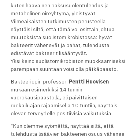
kuten haavainen paksusuolentulehdus ja
metabolinen oireyhtymä, yleistyvät.
Viimeaikaisten tutkimusten perusteella
näyttäisi siltä, että tämä voi osittain johtua
muutoksista suolistomikrobistossa: hyvät
bakteerit vähenevät ja pahat, tulehdusta
edistävät bakteerit lisääntyvät.
Yksi keino suolistomikrobiston muokkaamiseksi
parempaan suuntaan voisi olla pätkäpaasto.
Bakteeriopin professori
Pentti Huovisen
mukaan esimerkiksi 14 tunnin
vuorokausipaastolla, eli päivittäisen
ruokailuajan rajaamisella 10 tuntiin, näyttäisi
olevan terveydelle positiivisia vaikutuksia.
"Kun olemme syömättä, näyttää siltä, että
tulehdusta lisäävien bakteerien osuus vähenee