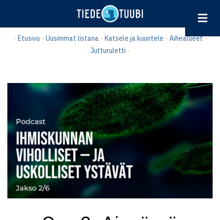
Hyppää
pääsisältöön
-
Etusivu
-
Uusimmat listana
-
Katsele ja kuuntele
-
Aihealueet
-
Jutturuletti
-