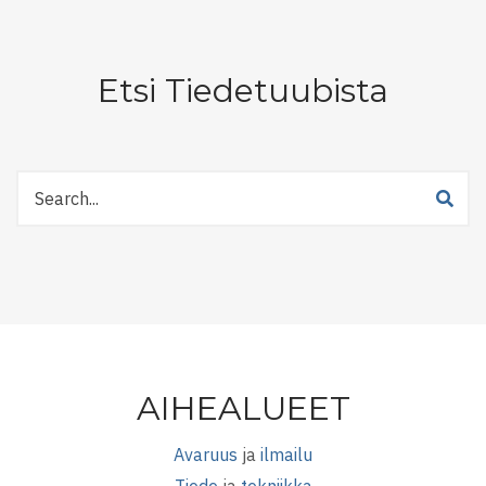
Etsi Tiedetuubista
Etsi
Tiedetuubista
AIHEALUEET
Avaruus
ja
ilmailu
Tiede
ja
tekniikka