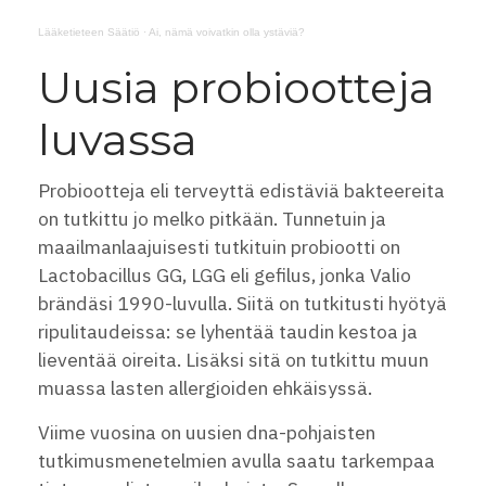
Lääketieteen Säätiö
·
Ai, nämä voivatkin olla ystäviä?
Uusia probiootteja
luvassa
Probiootteja eli terveyttä edistäviä bakteereita
on tutkittu jo melko pitkään. Tunnetuin ja
maailmanlaajuisesti tutkituin probiootti on
Lactobacillus GG, LGG eli gefilus, jonka Valio
brändäsi 1990-luvulla. Siitä on tutkitusti hyötyä
ripulitaudeissa: se lyhentää taudin kestoa ja
lieventää oireita. Lisäksi sitä on tutkittu muun
muassa lasten allergioiden ehkäisyssä.
Viime vuosina on uusien dna-pohjaisten
tutkimusmenetelmien avulla saatu tarkempaa